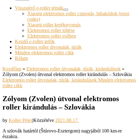
Visszatérő e-roller témák
Xiaomi elektromos roller csipogás, hibakódok (error
codes)
Xiaomi roller keréknyomás
Elektromos roller töltése
Elektromos roller esőben
Kezdő e-roller infók
Elektromos roller útvonalak, túrák
Minden elektromos roller cikk
Rólam
Kezdőlap
»
Elektromos roller útvonalak, túrák, kirándulások
»
Zólyom (Zvolen) útvonal elektromos roller kirándulás – Szlovákia
Elektromos roller útvonalak, túrák, kirándulások
Minden elektromos
roller cikk
Zólyom (Zvolen) útvonal elektromos
roller kirándulás – Szlovákia
by
Koller Péter
|
Közzétéve
2021.08.17.
A szlovák határtól (Štúrovo-Esztergom) nagyjából 100 km-re
északra.