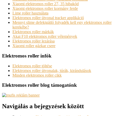
Xiaomi elektromos roller 27, 35 hibakód
Xiaomi elektromos roller kormány ferde
Lime roller használata
Elektromos roller útvonal tracker applikáció
Mennyi slime defektgátló folyadék kell egy elektromos roller
kerekébe?
Elektromos roller márkák
Akai F10 elektromos roller vélemények
Elektromos roller lezárása
Xiaomi roller gázkar csere
Elektromos roller infók
Elektromos roller töltése
Elektromos roller útvonalak, túrák, kirándulások
Minden elektromos roller cikk
Elektromos roller blog támogatónk
Navigálás a bejegyzések között