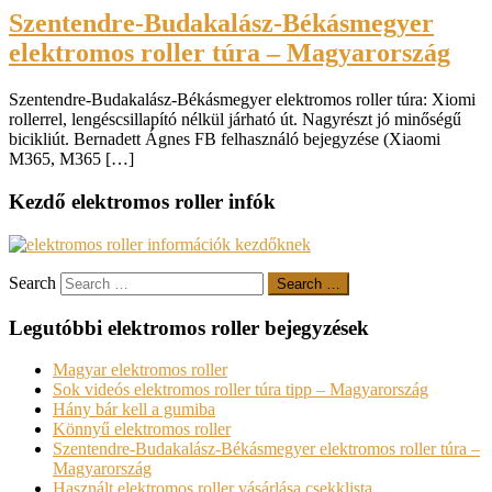
Szentendre-Budakalász-Békásmegyer
elektromos roller túra – Magyarország
Szentendre-Budakalász-Békásmegyer elektromos roller túra: Xiomi
rollerrel, lengéscsillapító nélkül járható út. Nagyrészt jó minőségű
bicikliút. Bernadett Ágnes FB felhasználó bejegyzése (Xiaomi
M365, M365 […]
Kezdő elektromos roller infók
Search
Search …
Legutóbbi elektromos roller bejegyzések
Magyar elektromos roller
Sok videós elektromos roller túra tipp – Magyarország
Hány bár kell a gumiba
Könnyű elektromos roller
Szentendre-Budakalász-Békásmegyer elektromos roller túra –
Magyarország
Használt elektromos roller vásárlása csekklista