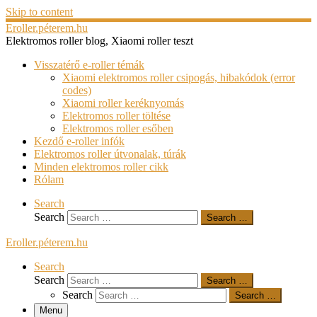
Skip to content
Eroller.péterem.hu
Elektromos roller blog, Xiaomi roller teszt
Visszatérő e-roller témák
Xiaomi elektromos roller csipogás, hibakódok (error
codes)
Xiaomi roller keréknyomás
Elektromos roller töltése
Elektromos roller esőben
Kezdő e-roller infók
Elektromos roller útvonalak, túrák
Minden elektromos roller cikk
Rólam
Search
Search
Search …
Eroller.péterem.hu
Search
Search
Search …
Search
Search …
Menu