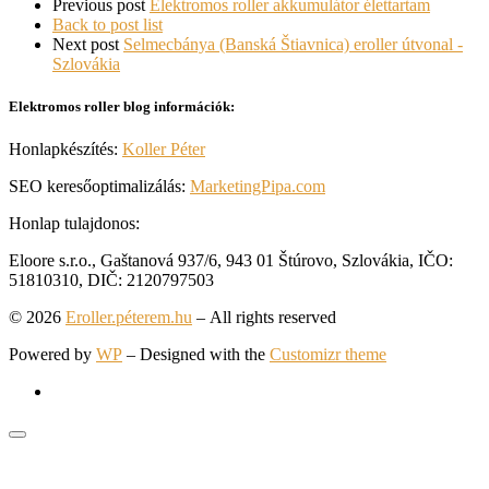
Previous post
Elektromos roller akkumulátor élettartam
Back to post list
Next post
Selmecbánya (Banská Štiavnica) eroller útvonal -
Szlovákia
Elektromos roller blog információk:
Honlapkészítés:
Koller Péter
SEO keresőoptimalizálás:
MarketingPipa.com
Honlap tulajdonos:
Eloore s.r.o., Gaštanová 937/6, 943 01 Štúrovo, Szlovákia, IČO:
51810310, DIČ: 2120797503
© 2026
Eroller.péterem.hu
– All rights reserved
Powered by
WP
– Designed with the
Customizr theme