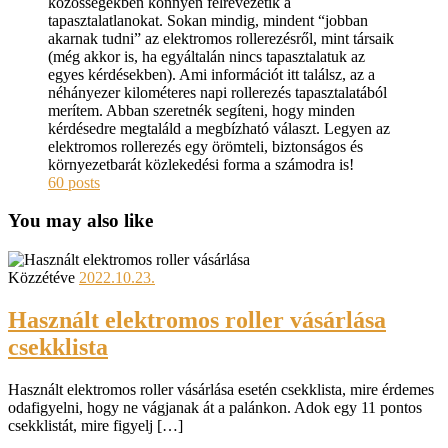
közösségekben könnyen félrevezetik a
tapasztalatlanokat. Sokan mindig, mindent “jobban
akarnak tudni” az elektromos rollerezésről, mint társaik
(még akkor is, ha egyáltalán nincs tapasztalatuk az
egyes kérdésekben). Ami információt itt találsz, az a
néhányezer kilométeres napi rollerezés tapasztalatából
merítem. Abban szeretnék segíteni, hogy minden
kérdésedre megtaláld a megbízható választ. Legyen az
elektromos rollerezés egy örömteli, biztonságos és
környezetbarát közlekedési forma a számodra is!
60 posts
You may also like
Közzétéve
2022.10.23.
Használt elektromos roller vásárlása
csekklista
Használt elektromos roller vásárlása esetén csekklista, mire érdemes
odafigyelni, hogy ne vágjanak át a palánkon. Adok egy 11 pontos
csekklistát, mire figyelj […]